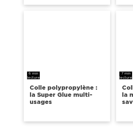
6 min
7 min
lecture
lecture
Colle polypropylène :
Col
la Super Glue multi-
la 
usages
sav