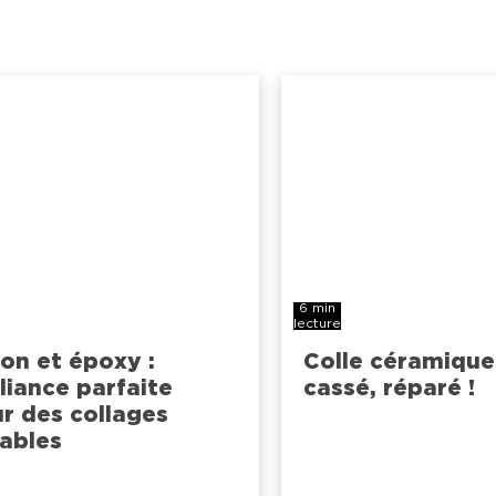
6 min
lecture
on et époxy :
Colle céramique
lliance parfaite
cassé, réparé !
r des collages
ables