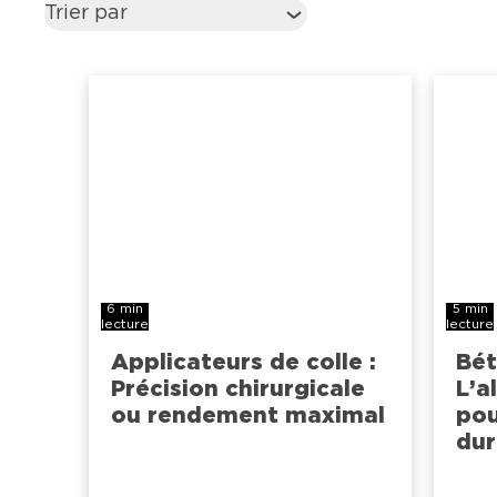
Trier par
6 min
5 min
lecture
lecture
Applicateurs de colle :
Bét
Précision chirurgicale
L’a
ou rendement maximal
pou
dur