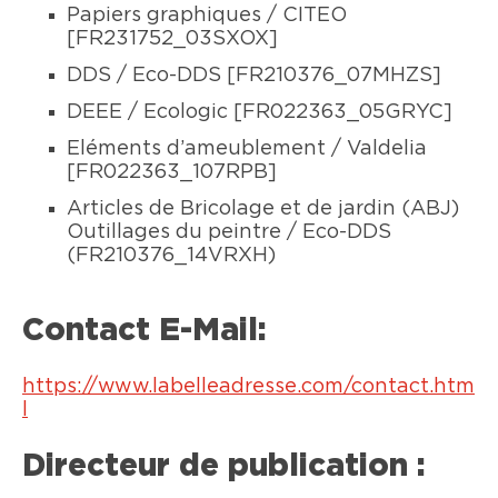
Papiers graphiques / CITEO
[FR231752_03SXOX]
DDS / Eco-DDS [FR210376_07MHZS]
DEEE / Ecologic [FR022363_05GRYC]
Eléments d’ameublement / Valdelia
[FR022363_107RPB]
Articles de Bricolage et de jardin (ABJ)
Outillages du peintre / Eco-DDS
(FR210376_14VRXH)
Contact E-Mail:
https://www.labelleadresse.com/contact.htm
l
Directeur de publication :