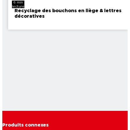
6 min
lecture
Recyclage des bouchons en liège & lettres
décoratives
8 min
lecture
Produits connexes
9 min
DIY bracelet de perles : un bijou élégant et
lecture